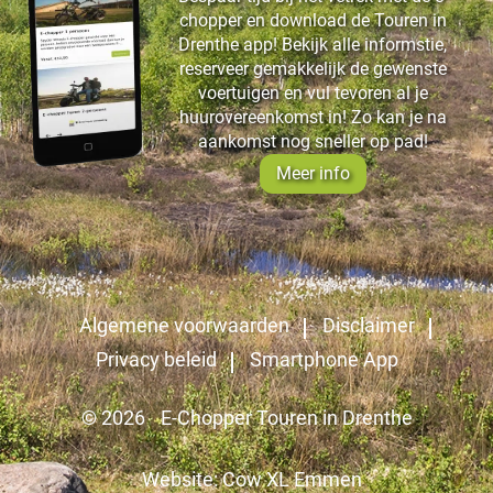
chopper en download de Touren in
Drenthe app! Bekijk alle informstie,
reserveer gemakkelijk de gewenste
voertuigen en vul tevoren al je
huurovereenkomst in! Zo kan je na
aankomst nog sneller op pad!
Meer info
Algemene voorwaarden
Disclaimer
Privacy beleid
Smartphone App
© 2026
E-Chopper Touren in Drenthe
Website: Cow XL Emmen